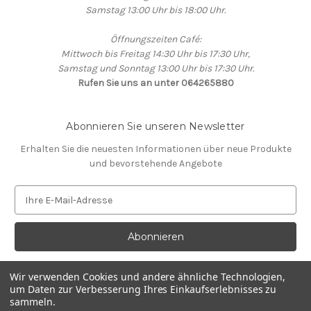
Samstag 13:00 Uhr bis 18:00 Uhr.
Öffnungszeiten Café:
Mittwoch bis Freitag 14:30 Uhr bis 17:30 Uhr,
Samstag und Sonntag 13:00 Uhr bis 17:30 Uhr.
Rufen Sie uns an unter 064265880
Abonnieren Sie unseren Newsletter
Erhalten Sie die neuesten Informationen über neue Produkte
und bevorstehende Angebote
E
-
M
a
i
l
Wir verwenden Cookies und andere ähnliche Technologien,
-
um Daten zur Verbesserung Ihres Einkaufserlebnisses zu
A
sammeln.
Bereitgestellt von
BigCommerce
d