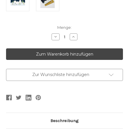
Aktueller
Menge:
Lagerbestand:
Menge
Menge
von
von
12542
12542
Mini
Mini
Karte
Karte
Frohes
Frohes
Fest...
Fest...
verringern
erhöhen
Zur Wunschliste hinzufügen
Beschreibung