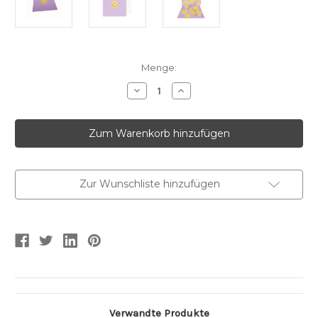
Aktueller
Menge:
Lagerbestand:
Menge
Menge
von
von
30902
30902
Mini
Mini
Pop
Pop
Up
Up
Karte
Karte
verringern
erhöhen
Zur Wunschliste hinzufügen
Verwandte Produkte