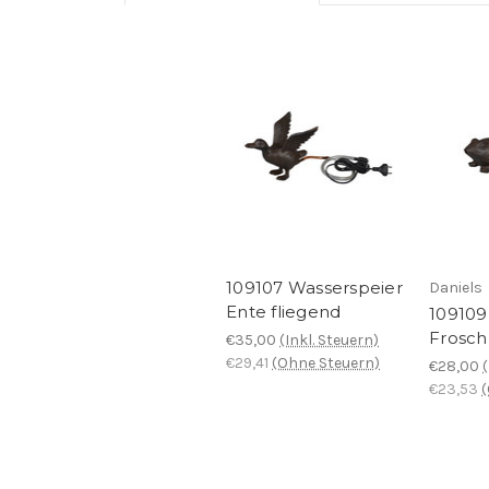
109107 Wasserspeier
Daniels
Ente fliegend
109109
Frosch
€35,00
(Inkl. Steuern)
€29,41
(Ohne Steuern)
€28,00
€23,53