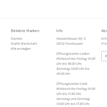
Beliebte Marken
Info
Abo
Daniels
Hassenhäuser Str. 5
Erh
Grafik Werkstatt
35112 Fronhausen
Pro
Alle anzeigen
Öffnungszeiten Laden:
E
Mittwoch bis Freitag 14:30
-
Uhr bis 18:00 Uhr,
M
Samstag 13:00 Uhr bis
a
18:00 Uhr.
i
l
Öffnungszeiten Café:
-
Mittwoch bis Freitag 14:30
A
Uhr bis 17:30 Uhr,
d
Samstag und Sonntag
r
13:00 Uhr bis 17:30 Uhr.
e