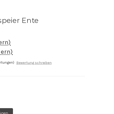
speier Ente
ern)
ern)
rtungen)
Bewertung schreiben