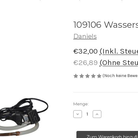
109106 Wasser
Daniels
€32,00
(Inkl. Steu
€26,89
(Ohne Steu
(Noch keine Bewe
Aktueller
Menge:
Lagerbestand:
Menge
Menge
von
von
109106
109106
Wasserspeier
Wasserspeier
Ente
Ente
verringern
erhöhen