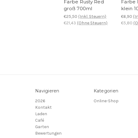
Farbe Rusty Red
Farbe 
groß 700ml
klein 
€25,50
(Inkl. Steuern)
€6,90
(I
€21,43
(Ohne Steuern)
€5,80
(O
Navigieren
Kategorien
2026
Online-Shop
Kontakt
Laden
Café
Garten
Bewertungen