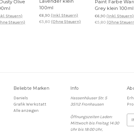
Lavender klein
Dusty Olive
Paint Farbe Wa
100ml
100ml
Grey klein 100ml
€6,90
(Inkl. Steuern)
nkl. Steuern)
€6,90
(Inkl. Steuern)
€5,80
(Ohne Steuern)
hne Steuern)
€5,80
(Ohne Steuer
Beliebte Marken
Info
Abo
Daniels
Hassenhäuser Str. 5
Erh
Grafik Werkstatt
35112 Fronhausen
Pro
Alle anzeigen
Öffnungszeiten Laden:
E
Mittwoch bis Freitag 14:30
-
Uhr bis 18:00 Uhr,
M