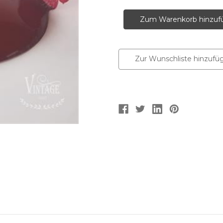
Vintage
Vintage
Paint
Paint
Farbe
Farbe
Rusty
Rusty
Red
Red
klein
klein
100ml
100ml
verringern
erhöhen
Zur Wunschliste hinzufü