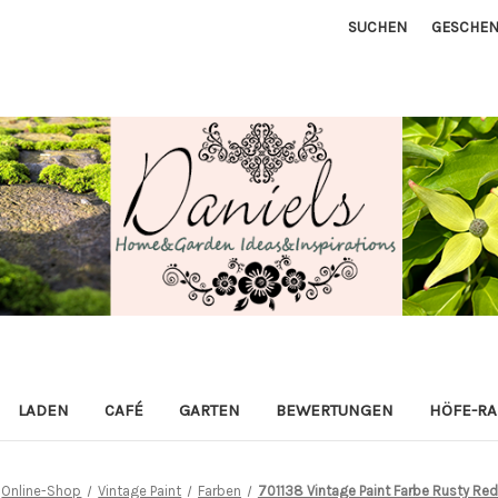
SUCHEN
GESCHEN
LADEN
CAFÉ
GARTEN
BEWERTUNGEN
HÖFE-R
Online-Shop
Vintage Paint
Farben
701138 Vintage Paint Farbe Rusty Red