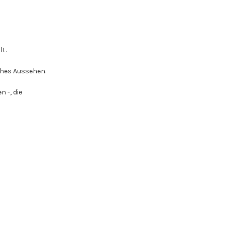
t.
ches Aussehen.
n -, die