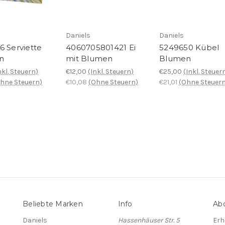
Daniels
Daniels
6 Serviette
4060705801421 Ei
5249650 Kübel
n
mit Blumen
Blumen
nkl. Steuern)
€12,00
(Inkl. Steuern)
€25,00
(Inkl. Steuer
hne Steuern)
€10,08
(Ohne Steuern)
€21,01
(Ohne Steuern
Beliebte Marken
Info
Abo
Daniels
Hassenhäuser Str. 5
Erh