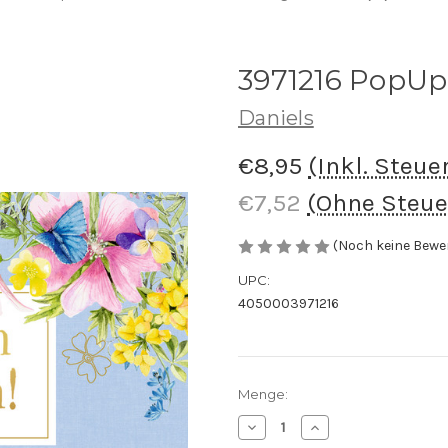
3971216 PopUp
Daniels
€8,95
(Inkl. Steue
€7,52
(Ohne Steue
(Noch keine Bewe
UPC:
4050003971216
Aktueller
Menge:
Lagerbestand:
Menge
Menge
von
von